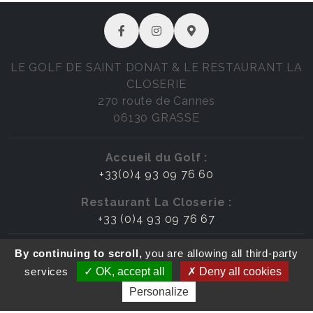
LE GOLF DE SAINT DONAT & LE RESTAURANT LA
CLOSERIE
270 route de Cannes
06130 GRASSE
Accueil du Golf :
+33(0)4 93 09 76 60
Restaurant La Closerie :
+33 (0)4 93 09 76 67
Mentions légales & crédits
By continuing to scroll,
you are allowing all third-party
Politique de confidentialité
services
OK, accept all
Deny all cookies
Cookies
Personalize